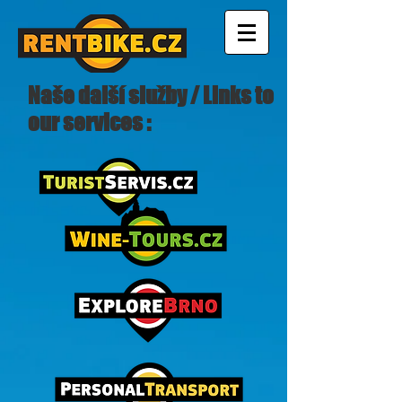
Naše další služby / Links to
our services :