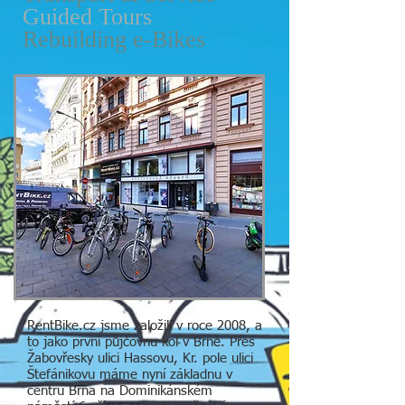
Guided Tours
Rebuilding e-Bikes
RentBike.cz jsme založili v roce 2008, a
to jako první půjčovnu kol v Brně. Přes
Žabovřesky ulici Hassovu, Kr. pole ulici
Štefánikovu máme nyní základnu v
centru Brna na Dominikánském