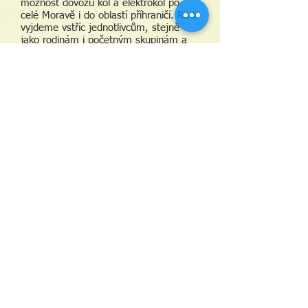
možnost dovozu kol a elektrokol po
celé Moravě i do oblastí příhraničí. Rádi
vyjdeme vstříc jednotlivcům, stejně
jako rodinám i početným skupinám a
teambuildingům.
V mikulovském Hotelu Galant jsme
např. zajišťovali výpůjčku sto-jedna kol
s pěti průvodci. Po Brně jsme na kole
provázeli dánské filharmoniky nebo
finský národní hokejový tým. V
Mikulově jsme obsloužili několik
ambasadorů a velvyslanců. Naše kola
půjčují hostům ve dvou krásných
brněnských hotelech a to v hotelu
Klajdovka a hotelu Atlantis
V naší nabídce jsou kola treková,
horská, elektrokola, různé typy
dětských vozíků a sedaček. Cena
výpůjčky kola zahrnuje půjčení helmy a
zámku.
Těšíme se na Vás.