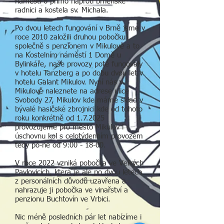
náměstí 6 přímo naproti brněnské
radnici a kostela sv. Michala.
Po dvou letech fungování v Brně jsme v
roce 2010 založili druhou pobočku
společně s penzionem v Mikulově a to
na Kostelním náměstí 1 Domě u
Bylinkáře, naše provozy poté fungovaly
v hotelu Tanzberg a po dobu dvou let v
hotelu Galant Mikulov. Nyní nás v
Mikulově naleznete na adrese ulice
Svobody 27, Mikulov kde máme sklad v
bývalé hasičské zbrojnici kde od tohoto
roku konkrétně od 1.7.2025
provozujeme pro město Mikulov i
úschovnu kol s celotýdenním provozem
tedy po-ne od 9:00 - 18-00.
V roce 2022 vzniká pobočka ve Velkých
Pavlovicích, která je ale po dvou letech
z personálních důvodů uzavřena
​ a
nahrazuje ji pobočka ve vinařství a
penzionu Buchtovín ve Vrbici.
Nic méně posledních pár let nabízíme i