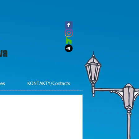
va
kes
KONTAKTY/Contacts