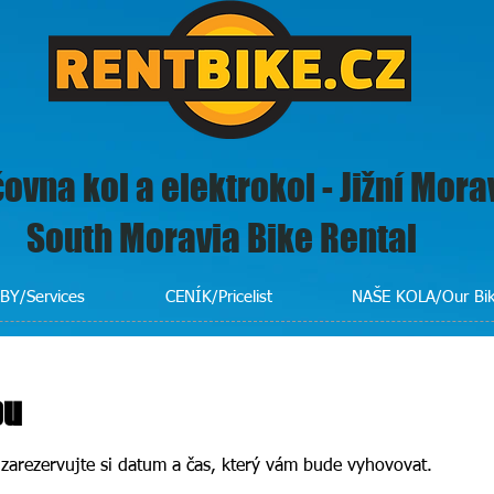
ovna kol a elektrokol - Jižní Mora
South Moravia Bike Rental
BY/Services
CENÍK/Pricelist
NAŠE KOLA/Our Bi
bu
 zarezervujte si datum a čas, který vám bude vyhovovat.