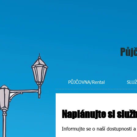
Půjč
PŮJČOVNA/Rental
SLUŽ
Naplánujte si služ
Informujte se o naší dostupnosti a